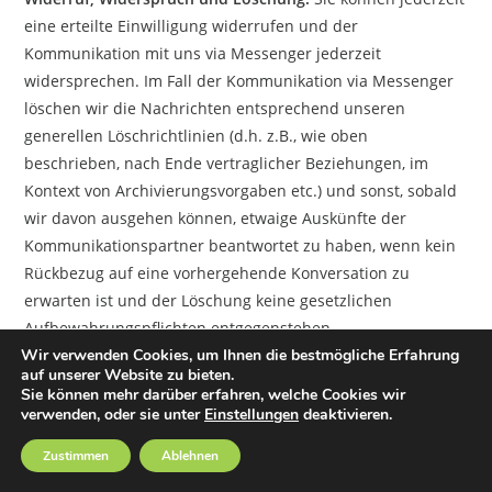
eine erteilte Einwilligung widerrufen und der
Kommunikation mit uns via Messenger jederzeit
widersprechen. Im Fall der Kommunikation via Messenger
löschen wir die Nachrichten entsprechend unseren
generellen Löschrichtlinien (d.h. z.B., wie oben
beschrieben, nach Ende vertraglicher Beziehungen, im
Kontext von Archivierungsvorgaben etc.) und sonst, sobald
wir davon ausgehen können, etwaige Auskünfte der
Kommunikationspartner beantwortet zu haben, wenn kein
Rückbezug auf eine vorhergehende Konversation zu
erwarten ist und der Löschung keine gesetzlichen
Aufbewahrungspflichten entgegenstehen.
Wir verwenden Cookies, um Ihnen die bestmögliche Erfahrung
auf unserer Website zu bieten.
Vorbehalt des Verweises auf andere
Sie können mehr darüber erfahren, welche Cookies wir
Kommunikationswege:
Zum Abschluss möchten wir darauf
verwenden, oder sie unter
Einstellungen
deaktivieren.
hinweisen, dass wir uns aus Gründen Ihrer Sicherheit
Zustimmen
Ablehnen
vorbehalten, Anfragen über Messenger nicht zu
beantworten. Das ist der Fall, wenn z.B. Vertragsinterna