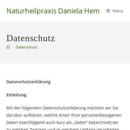
Zum
Naturheilpraxis Daniela Hem
Inhalt
Menü
springen
Datenschutz
>
Datenschutz
Datenschutzerklärung
Einleitung
Mit der folgenden Datenschutzerklärung möchten wir Sie
darüber aufklären, welche Arten Ihrer personenbezogenen
Daten (nachfolgend auch kurz als „Daten“ bezeichnet) wir
zu welchen Zwecken und in welchem Umfang verarbeiten.