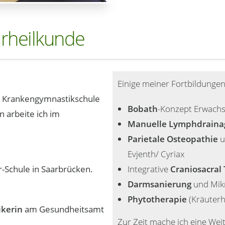
urheilkunde
Einige meiner Fortbildungen
 Krankengymnastikschule
Bobath
-Konzept Erwach
 arbeite ich im
Manuelle Lymphdraina
Parietale Osteopathie
u
Evjenth/ Cyriax
r-Schule in Saarbrücken.
Integrative
Craniosacral
Darmsanierung
und Mikr
Phytotherapie
(Kräuterh
ikerin
am Gesundheitsamt
Zur Zeit mache ich eine Wei