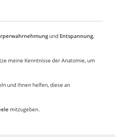
örperwahrnehmung
und
Entspannung
,
tze meine Kenntnisse der Anatomie, um
n und Ihnen helfen, diese an
eele
mitzugeben.