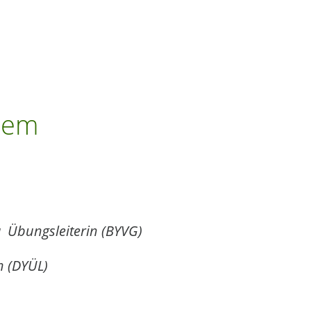
Hem
ga
Übungsleiterin (BYVG)
in
(DYÜL)