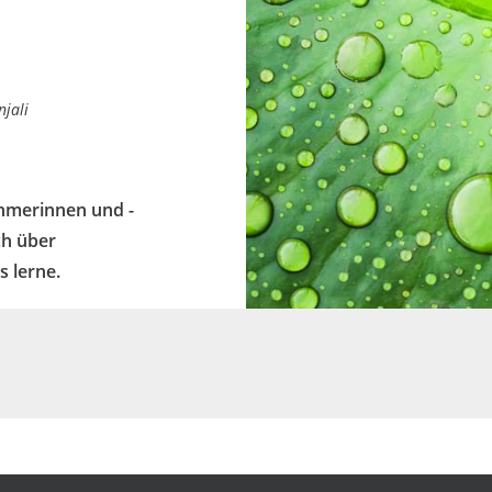
njali
ehmerinnen und -
ch über
 lerne.