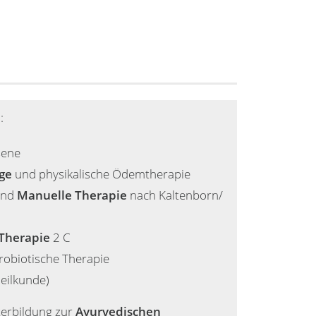
:
sene
ge
und physikalische Ödemtherapie
nd
Manuelle Therapie
nach Kaltenborn/
 Therapie
2 C
obiotische Therapie
eilkunde)
terbildung zur
Ayurvedischen